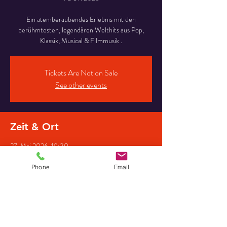
Ein atemberaubendes Erlebnis mit den
berühmtesten, legendären Welthits aus Pop,
Klassik, Musical & Filmmusik .
Tickets Are Not on Sale
See other events
Zeit & Ort
27. Mai 2026, 19:30
St.Marien, b. d. Kirche 2, 21709 Himmelpforten,
Deutschland
Phone
Email
Gäste
+16 weitere Gäste