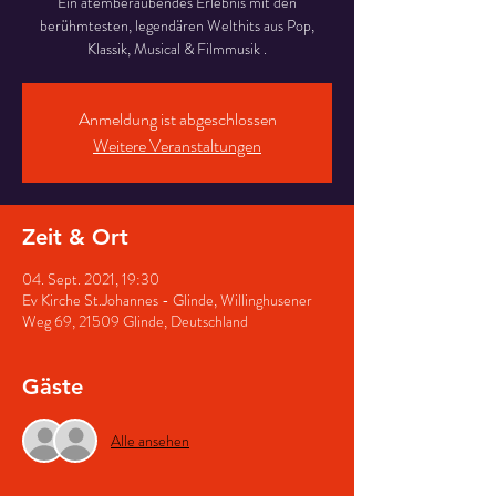
Ein atemberaubendes Erlebnis mit den
berühmtesten, legendären Welthits aus Pop,
Klassik, Musical & Filmmusik .
Anmeldung ist abgeschlossen
Weitere Veranstaltungen
Zeit & Ort
04. Sept. 2021, 19:30
Ev Kirche St.Johannes - Glinde, Willinghusener
Weg 69, 21509 Glinde, Deutschland
Gäste
Alle ansehen