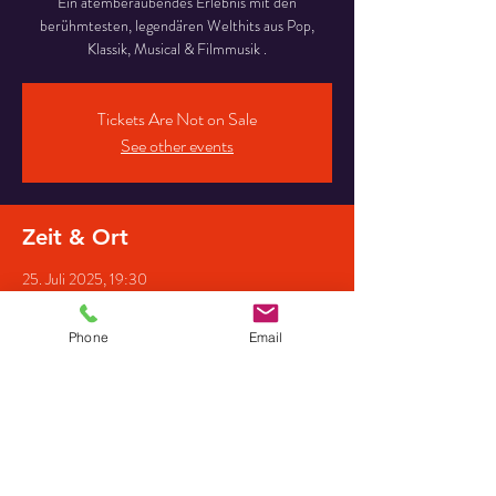
Ein atemberaubendes Erlebnis mit den
berühmtesten, legendären Welthits aus Pop,
Klassik, Musical & Filmmusik .
Tickets Are Not on Sale
See other events
Zeit & Ort
25. Juli 2025, 19:30
St. Peter & Paul Kirche, Kirchpl. 4, 17166 Teterow,
Deutschland
Phone
Email
Gäste
+18 weitere Gäste