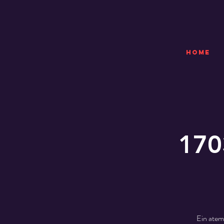
HOME
170
Ein atem