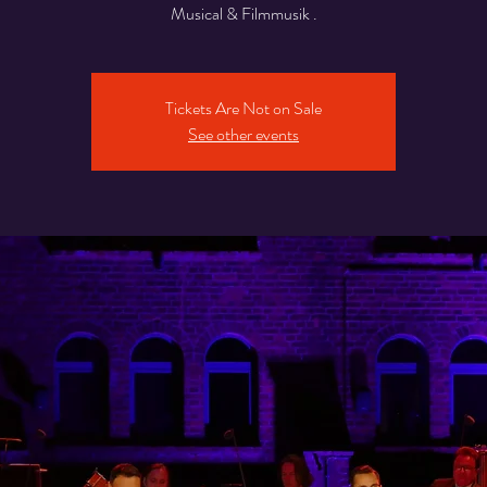
Musical & Filmmusik .
Tickets Are Not on Sale
See other events