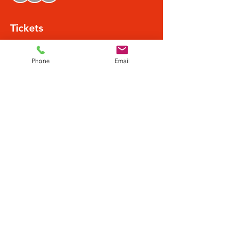
Tickets
Verkauf beendet
Phone
Email
Tickettyp
Normalpreis
Mehr Infos
Preis
22,43 €
+0,56 € Ticket-Servicegebühr
Diese Veranstaltung teilen