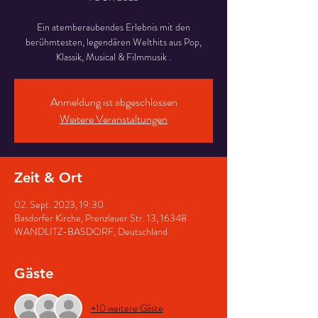
Ein atemberaubendes Erlebnis mit den
berühmtesten, legendären Welthits aus Pop,
Klassik, Musical & Filmmusik .
Anmeldung ist abgeschlossen
Weitere Veranstaltungen
Zeit & Ort
02. Sept. 2023, 19:30
Basdorfer Kirche, Prenzlauer Str. 13, 16348
WANDLITZ-BASDORF, Deutschland
Gäste
+10 weitere Gäste