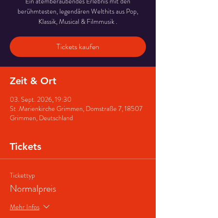
Ein atemberaubendes Erlebnis mit den
berühmtesten, legendären Welthits aus Pop,
Klassik, Musical & Filmmusik .
Tickets kaufen
Zeit & Ort
03. Sept. 2026, 19:30
St .Marienkirche Grimmen, Domstraße 7, 18507
Grimmen, Deutschland
Tickets
Tickettyp
Normalpreis
Mehr Infos