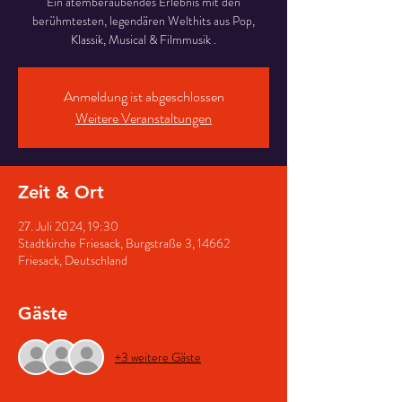
Ein atemberaubendes Erlebnis mit den
berühmtesten, legendären Welthits aus Pop,
Klassik, Musical & Filmmusik .
Anmeldung ist abgeschlossen
Weitere Veranstaltungen
Zeit & Ort
27. Juli 2024, 19:30
Stadtkirche Friesack, Burgstraße 3, 14662
Friesack, Deutschland
Gäste
+3 weitere Gäste