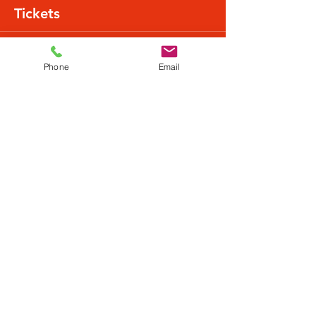
Tickets
Verkauf beendet
Phone
Email
Tickettyp
Normalpreis
Mehr Infos
Preis
22,49 €
+0,56 € Ticket-Servicegebühr
Diese Veranstaltung teilen