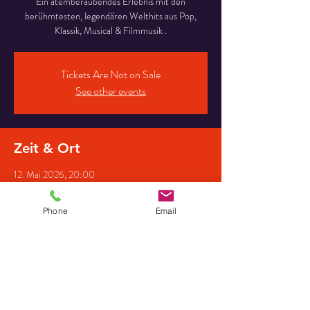
Ein atemberaubendes Erlebnis mit den
berühmtesten, legendären Welthits aus Pop,
Klassik, Musical & Filmmusik .
Tickets Are Not on Sale
See other events
Zeit & Ort
12. Mai 2026, 20:00
Ev. Kirche Falkensee-Seegefeld, Bahnhofstraße
51, 14612 Falkensee, Deutschland
Phone
Email
Gäste
+33 weitere Gäste