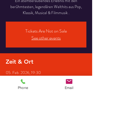
Ein atemberaubendes Erlebnis mit den
berühmtesten, legendären Welthits aus Pop,
Klassik, Musical & Filmmusik .
Tickets Are Not on Sale
See other events
Zeit & Ort
05. Feb. 2026, 19:30
Dorfkirche-Schönefeld, Kirchstraße, 12529
Schönefeld, Deutschland
Phone
Email
Gäste
+38 weitere Gäste