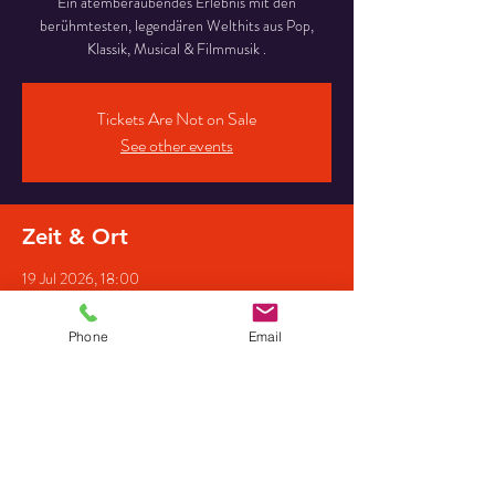
Ein atemberaubendes Erlebnis mit den
berühmtesten, legendären Welthits aus Pop,
Klassik, Musical & Filmmusik .
Tickets Are Not on Sale
See other events
Zeit & Ort
19 Jul 2026, 18:00
Rittergut Kölleda, Roßpl. 2A, 99625 Kölleda,
Deutschland
Phone
Email
Gäste
+ 12 other guests