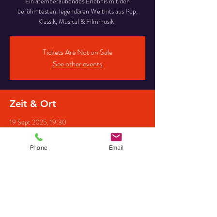
Ein atemberaubendes Erlebnis mit den
berühmtesten, legendären Welthits aus Pop,
Klassik, Musical & Filmmusik .
Tickets Are Not on Sale
See other events
Zeit & Ort
19 Sept 2025, 19:30
Erlöserkirche, Friedrichstraße 11, 85435 Erding,
Deutschland
Phone
Email
Gäste
+ 7 other guests