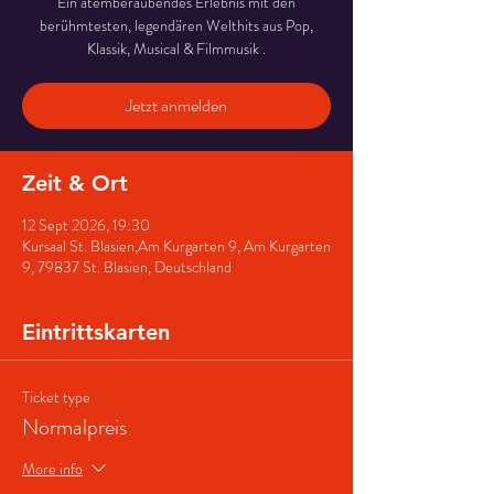
Ein atemberaubendes Erlebnis mit den
berühmtesten, legendären Welthits aus Pop,
Klassik, Musical & Filmmusik .
Jetzt anmelden
Zeit & Ort
12 Sept 2026, 19:30
Kursaal St. Blasien,Am Kurgarten 9, Am Kurgarten
9, 79837 St. Blasien, Deutschland
Eintrittskarten
Ticket type
Normalpreis
More info