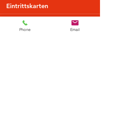
Eintrittskarten
Sale ended
Phone
Email
Ticket type
Normalpreis
More info
Price
€22.49
+€0.56 ticket service fee
Diese Veranstaltung teilen