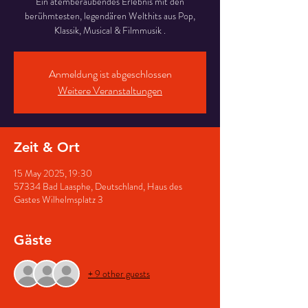
Ein atemberaubendes Erlebnis mit den
berühmtesten, legendären Welthits aus Pop,
Klassik, Musical & Filmmusik .
Anmeldung ist abgeschlossen
Weitere Veranstaltungen
Zeit & Ort
15 May 2025, 19:30
57334 Bad Laasphe, Deutschland, Haus des
Gastes Wilhelmsplatz 3
Gäste
+ 9 other guests