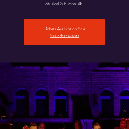
Musical & Filmmusik .
Tickets Are Not on Sale
See other events