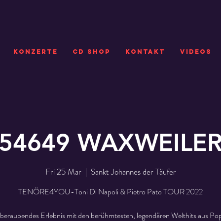
KONZERTE
CD SHOP
Kontakt
VIDEOS
54649 WAXWEILE
Fri 25 Mar
  |  
Sankt Johannes der Täufer
TENÖRE4YOU-Toni Di Napoli & Pietro Pato TOUR 2022
beraubendes Erlebnis mit den berühmtesten, legendären Welthits aus Pop,