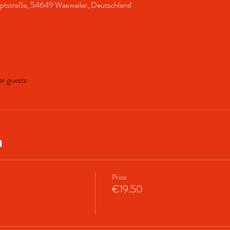
uptstraße, 54649 Waxweiler, Deutschland
er guests
n
Price
€19.50