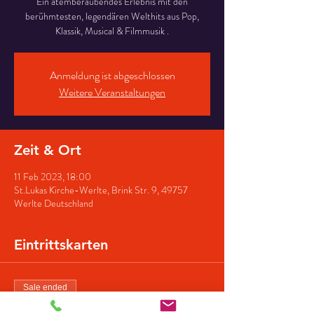
Ein atemberaubendes Erlebnis mit den
berühmtesten, legendären Welthits aus Pop,
Klassik, Musical & Filmmusik .
Anmeldung ist abgeschlossen
Weitere Veranstaltungen
Zeit & Ort
11 Feb 2023, 18:00
St.Lukas Kirche-Werlte, Brink Str. 9, 49757
Werlte Deutschland
Eintrittskarten
Sale ended
Ticket type