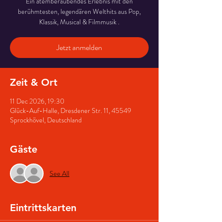
Ein atemberaubendes Erlebnis mit den
berühmtesten, legendären Welthits aus Pop,
Klassik, Musical & Filmmusik .
Jetzt anmelden
Zeit & Ort
11 Dec 2026, 19:30
Glück-Auf-Halle, Dresdener Str. 11, 45549
Sprockhövel, Deutschland
Gäste
See All
Eintrittskarten