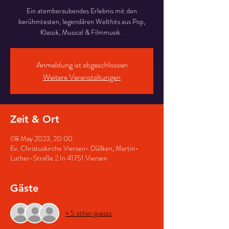
Ein atemberaubendes Erlebnis mit den
berühmtesten, legendären Welthits aus Pop,
Klassik, Musical & Filmmusik .
Anmeldung ist abgeschlossen
Weitere Veranstaltungen
Zeit & Ort
08 May 2023, 20:00
Ev. Christuskirche Viersen- Düllken, Martin-
Luther-Straße 2 In 41751 Viersen
Gäste
+ 5 other guests