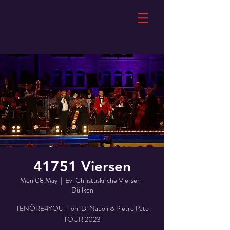
41751 Viersen
Mon 08 May
  |  
Ev. Christuskirche Viersen-
Düllken
TENÖRE4YOU-Toni Di Napoli & Pietro Pato
TOUR 2023