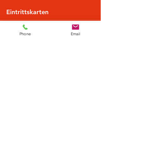
Eintrittskarten
Sale ended
Phone
Email
Ticket type
Normalpreis
More info
Price
€20.49
+€0.51 ticket service fee
Diese Veranstaltung teilen