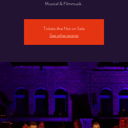
Musical & Filmmusik .
Tickets Are Not on Sale
See other events