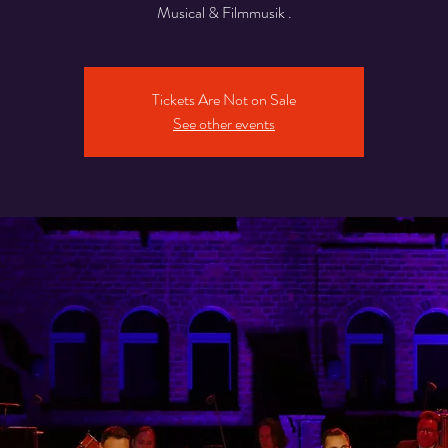
Musical & Filmmusik .
Tickets Are Not on Sale
See other events