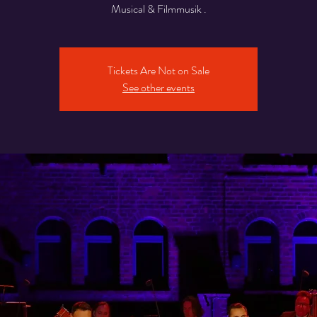
Musical & Filmmusik .
Tickets Are Not on Sale
See other events