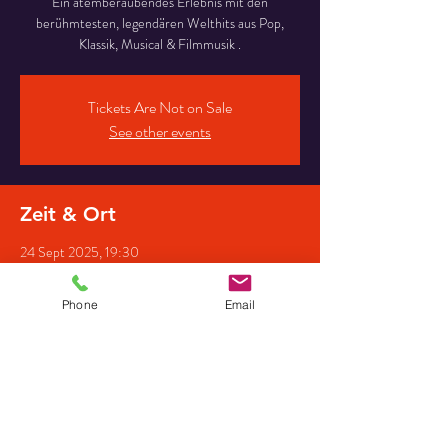
Ein atemberaubendes Erlebnis mit den
berühmtesten, legendären Welthits aus Pop,
Klassik, Musical & Filmmusik .
Tickets Are Not on Sale
See other events
Zeit & Ort
24 Sept 2025, 19:30
St. Martinskirche, Martinskirchstraße 11, 30926
Seelze, Deutschland
Phone
Email
Gäste
+ 16 other guests