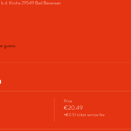
, b.d. Kirche 29549 Bad Bevensen
er guests
n
Price
€20.49
+€0.51 ticket service fee