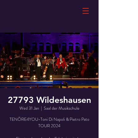
27793 Wildeshausen
Wed 31 Jan
  |  
Saal der Musikschule
TENÖRE4YOU-Toni Di Napoli & Pietro Pato
TOUR 2024