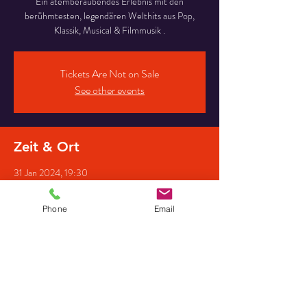
Ein atemberaubendes Erlebnis mit den
berühmtesten, legendären Welthits aus Pop,
Klassik, Musical & Filmmusik .
Tickets Are Not on Sale
See other events
Zeit & Ort
31 Jan 2024, 19:30
Saal der Musikschule, Burgstraße 17, 27793
Wildeshausen, Deutschland
Phone
Email
Gäste
See All