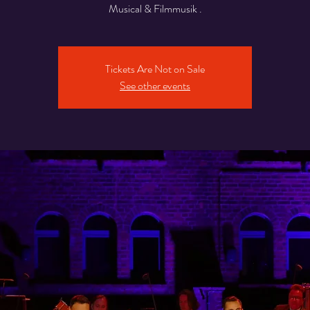
Musical & Filmmusik .
Tickets Are Not on Sale
See other events