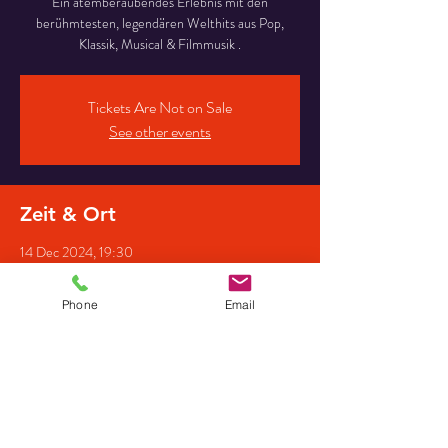
Ein atemberaubendes Erlebnis mit den
berühmtesten, legendären Welthits aus Pop,
Klassik, Musical & Filmmusik .
Tickets Are Not on Sale
See other events
Zeit & Ort
14 Dec 2024, 19:30
26871 Papenburg, Deutschland, Nikolaikirche
,Hauptkanal Rechts 45
Phone
Email
Gäste
+ 8 other guests