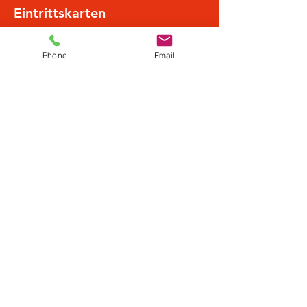
Eintrittskarten
Phone
Email
Sale ended
Ticket type
Normalpreis
More info
Price
€19.50
Diese Veranstaltung teilen