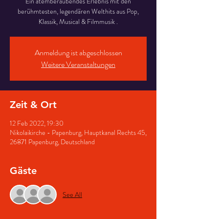
Ein atemberaubendes Erlebnis mit den
berühmtesten, legendären Welthits aus Pop,
Klassik, Musical & Filmmusik .
Anmeldung ist abgeschlossen
Weitere Veranstaltungen
Zeit & Ort
12 Feb 2022, 19:30
Nikolaikirche - Papenburg, Hauptkanal Rechts 45,
26871 Papenburg, Deutschland
Gäste
See All