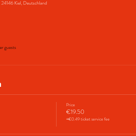
1, 24146 Kiel, Deutschland
er guests
n
Price
€19.50
+€0.49 ticket service fee