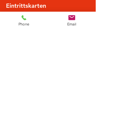
Eintrittskarten
Phone
Email
Sale ended
Ticket type
Normalpreis
More info
Price
€19.50
Diese Veranstaltung teilen