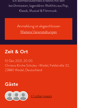
Ein atemberaubendes Erlebnis mit den
berühmtesten, legendären Welthits aus Pop,
Klassik, Musical & Filmmusik .
Anmeldung ist abgeschlossen
Weitere Veranstaltungen
Zeit & Ort
10 Dec 2021, 20:00
Christus Kirche Schulau -Wedel, Feldstraße 32,
22880 Wedel, Deutschland
Gäste
+ 1 other guests