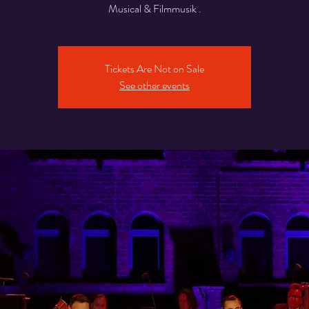
Musical & Filmmusik .
Tickets Are Not on Sale
See other events