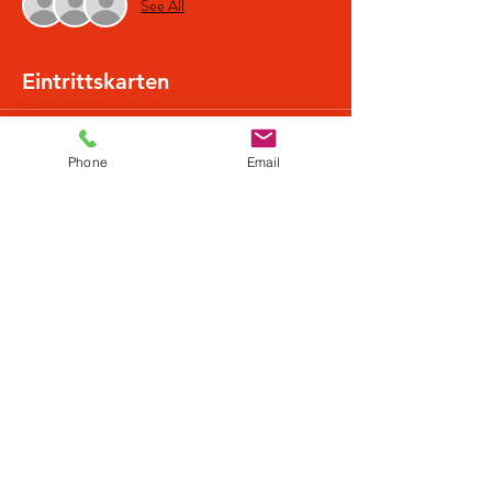
See All
Eintrittskarten
Sold Out
Phone
Email
Ticket type
Normalpreis
More info
Price
€19.50
This event is sold out
Diese Veranstaltung teilen