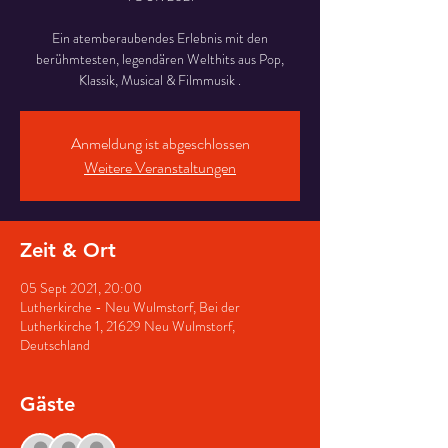
Ein atemberaubendes Erlebnis mit den
berühmtesten, legendären Welthits aus Pop,
Klassik, Musical & Filmmusik .
Anmeldung ist abgeschlossen
Weitere Veranstaltungen
Zeit & Ort
05 Sept 2021, 20:00
Lutherkirche - Neu Wulmstorf, Bei der
Lutherkirche 1, 21629 Neu Wulmstorf,
Deutschland
Gäste