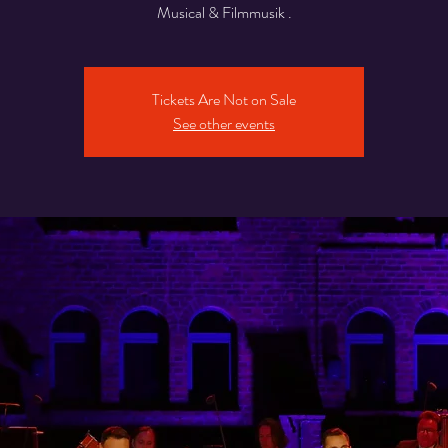
Musical & Filmmusik .
Tickets Are Not on Sale
See other events