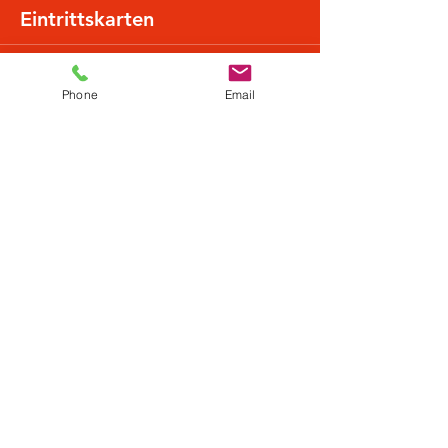
Eintrittskarten
Sale ended
Phone
Email
Ticket type
Normalpreis
More info
Price
€22.49
+€0.56 ticket service fee
Diese Veranstaltung teilen