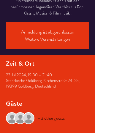
Ein atemberaubendes Erlebnis mit den
berühmtesten, legendären Welthits aus Pop,
Klassik, Musical & Filmmusik .
Anmeldung ist abgeschlossen
Weitere Veranstaltungen
Zeit & Ort
23 Jul 2024, 19:30 – 21:40
Stadtkirche Goldberg, Kirchenstraße 23-25,
19399 Goldberg, Deutschland
Gäste
+ 3 other guests