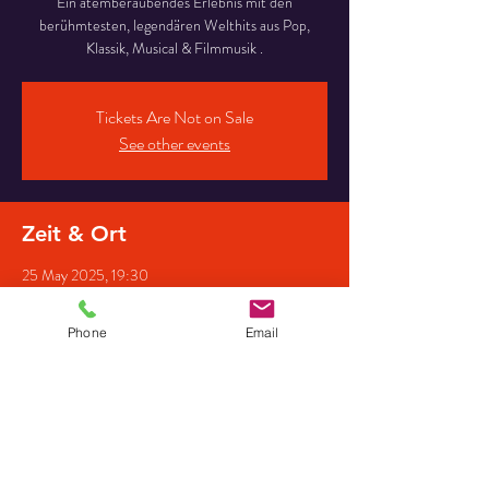
Ein atemberaubendes Erlebnis mit den
berühmtesten, legendären Welthits aus Pop,
Klassik, Musical & Filmmusik .
Tickets Are Not on Sale
See other events
Zeit & Ort
25 May 2025, 19:30
Ev Kirche Cumlosen, Lenzener Str., 19322
Cumlosen, Deutschland
Phone
Email
Gäste
+ 3 other guests