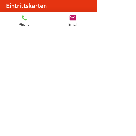
Eintrittskarten
Phone
Email
Sale ended
Ticket type
Normalpreis
More info
Price
€19.50
Diese Veranstaltung teilen