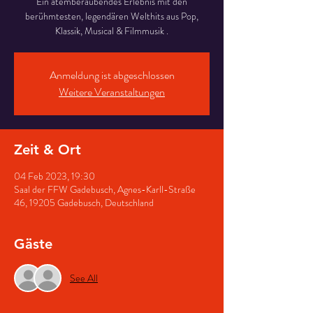
Ein atemberaubendes Erlebnis mit den
berühmtesten, legendären Welthits aus Pop,
Klassik, Musical & Filmmusik .
Anmeldung ist abgeschlossen
Weitere Veranstaltungen
Zeit & Ort
04 Feb 2023, 19:30
Saal der FFW Gadebusch, Agnes-Karll-Straße
46, 19205 Gadebusch, Deutschland
Gäste
See All