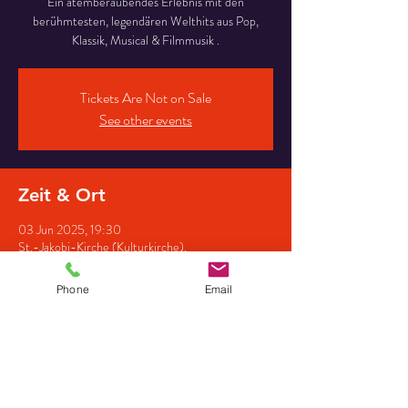
Ein atemberaubendes Erlebnis mit den
berühmtesten, legendären Welthits aus Pop,
Klassik, Musical & Filmmusik .
Tickets Are Not on Sale
See other events
Zeit & Ort
03 Jun 2025, 19:30
St.-Jakobi-Kirche (Kulturkirche),
Jacobiturmstraße 28, 18439 Stralsund,
Deutschland
Phone
Email
Gäste
+ 4 other guests