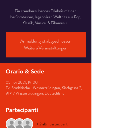
Ein atemberaubendes Erlebnis mit den
berühmtesten, legendären Welthits aus Pop,
Klassik, Musical & Filmmusik .
Anmeldung ist abgeschlossen
Weitere Veranstaltungen
Orario & Sede
05 nov 2021, 19:00
Ev. Stadtkirche -Wassertrüdingen, Kirchgasse 2,
91717 Wassertrüdingen, Deutschland
Partecipanti
+ 2 altri partecipanti