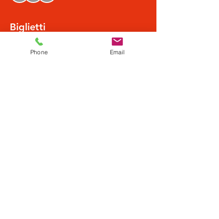
Biglietti
Phone
Email
Vendita terminata
Tipo di biglietto
Normalpreis
Scopri di più
Prezzo
19,50 €
Condividi questo evento