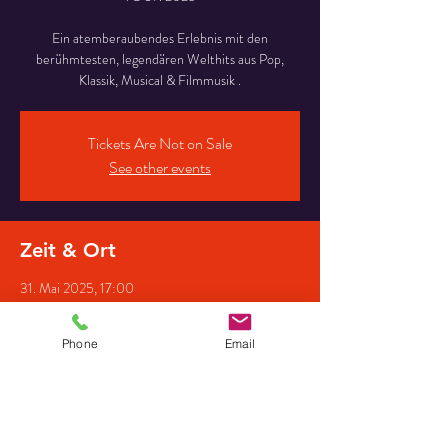
Ein atemberaubendes Erlebnis mit den
berühmtesten, legendären Welthits aus Pop,
Klassik, Musical & Filmmusik .
Tickets Are Not on Sale
See other events
Zeit & Ort
31. Mai 2025, 17:00
Goethesaal der Baumannshöhle, Blankenburger
Str. 36, 38889 Oberharz am Brocken,
Deutschland
Phone
Email
Gäste